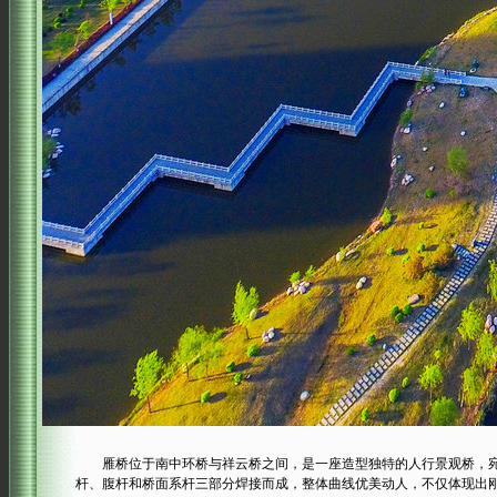
雁桥位于南中环桥与祥云桥之间，是一座造型独特的人行景观桥，宛如
杆、腹杆和桥面系杆三部分焊接而成，整体曲线优美动人，不仅体现出