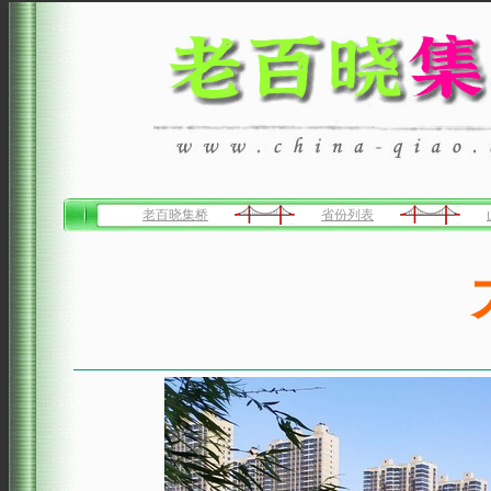
老百晓集桥
省份列表