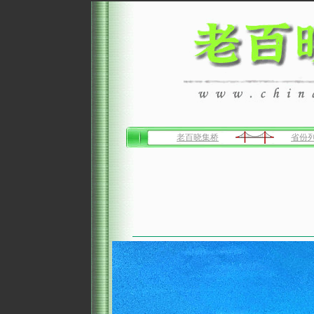
老百晓集桥
省份