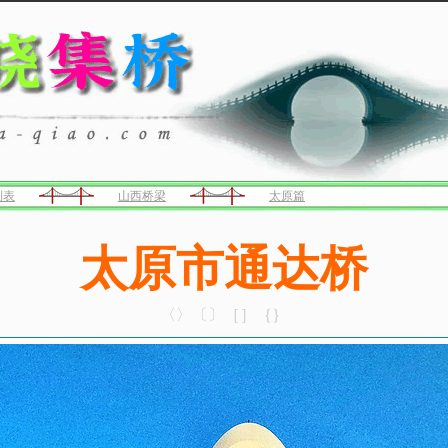
列表
山西桥梁
太原篇
太原市通达桥
〈〉〔〕［］｛｝