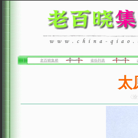
老百晓集桥
省份列表
太
〈汾