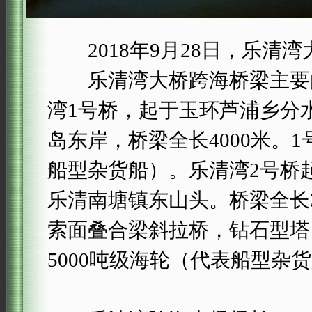
2018年9月28日，乐清湾
乐清湾大桥跨海桥梁主要由
湾1号桥，起于玉环芦浦乡分
岛东岸，桥梁全长4000米。
船型杂货船）。乐清湾2号桥
乐清南塘镇东山头。桥梁全长32
索面叠合梁斜拉桥，钻石型塔
5000吨级海轮（代表船型杂