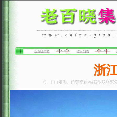
老百晓集桥
省份列表
浙
〈〉〔〕[沿海、甬莞高速·钻石型双塔双