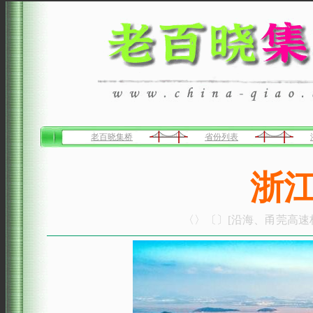
老百晓集桥
省份列表
浙
〈〉〔〕[沿海、甬莞高速