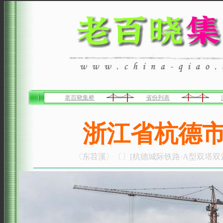
老百晓集桥
省份列表
浙江省杭德
〈东苕溪〉〔〕[杭德城际铁路·A型双塔