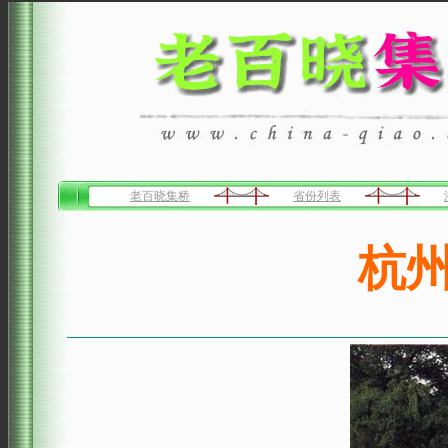
老百晓集桥
省份列表
杭