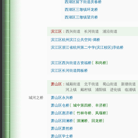
西湖区留下街道庆春桥
西湖区三墩镇环龙桥
西湖区三墩镇望月桥
滨江区：
西兴街道 长河街道 浦沿街道
滨江区杭州滨江公共空间·绸桥
滨江区浙江省杭州第二中学(滨江校区)淳佑桥
滨江区西兴街道古资福桥
〖和尚桥〗
滨江区长河街道阔板桥
萧山区：
城厢街道 北干街道 蜀山街道 新塘街道
河上镇 戴村镇 浦阳镇 进化镇 临浦镇 楼塔
城河之桥
萧山区永兴桥
萧山区仓桥
〖城中第四桥、丰济桥〗
萧山区惠济桥
〖竹林寺桥、凤堰桥〗
萧山区回澜桥
〖洄澜桥、回龙桥〗
萧山区萧然桥
萧山区学士桥