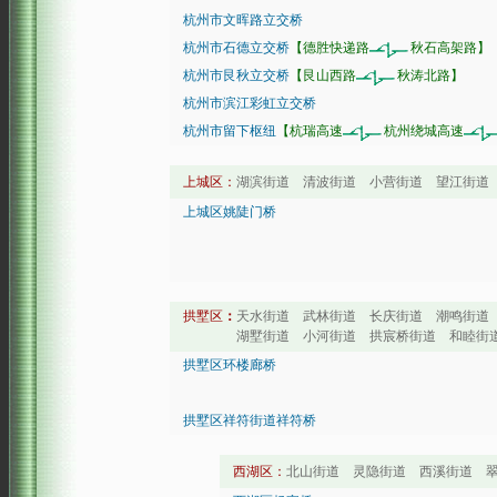
杭州市文晖路立交桥
杭州市石德立交桥
【德胜快递路
秋石高架路】
杭州市艮秋立交桥
【艮山西路
秋涛北路】
杭州市滨江彩虹立交桥
杭州市留下枢纽
【杭瑞高速
杭州绕城高速
上城区：
湖滨街道 清波街道 小营街道 望江街道 
上城区姚陡门桥
拱墅区
：
天水街道 武林街道 长庆街道 潮鸣街道
湖墅街道 小河街道 拱宸桥街道 和睦街道
拱墅区环楼廊桥
拱墅区祥符街道祥符桥
西湖区：
北山街道 灵隐街道 西溪街道 