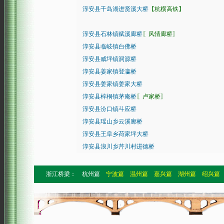
淳安县千岛湖进贤溪大桥
【杭横高铁】
淳安县石林镇赋溪廊桥
〖风情廊桥〗
淳安县临岐镇白佛桥
淳安县威坪镇洞源桥
淳安县姜家镇登瀛桥
淳安县姜家镇姜家大桥
淳安县梓桐镇茅庵桥
〖卢家桥〗
淳安县汾口镇斗应桥
淳安县瑶山乡云溪廊桥
淳安县王阜乡荷家坪大桥
淳安县浪川乡芹川村进德桥
浙江桥梁：
杭州篇
宁波篇
温州篇
嘉兴篇
湖州篇
绍兴篇