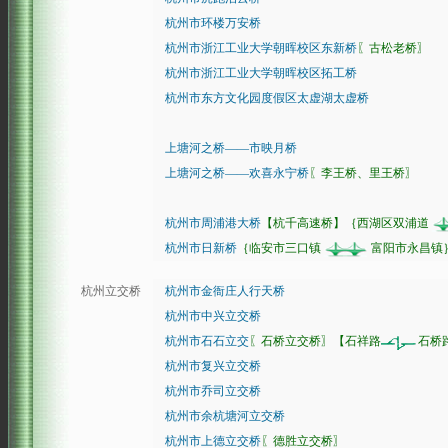
杭州市环楼万安桥
杭州市浙江工业大学朝晖校区东新桥
〖古松老桥〗
杭州市浙江工业大学朝晖校区拓工桥
杭州市东方文化园度假区太虚湖太虚桥
上塘河之桥——市映月桥
上塘河之桥——欢喜永宁桥
〖李王桥、里王桥〗
杭州市周浦港大桥
【杭千高速桥】
｛西湖区双浦道
杭州市日新桥
｛临安市三口镇
富阳市永昌镇
杭州立交桥
杭州市金衙庄人行天桥
杭州市中兴立交桥
杭州市石石立交
〖石桥立交桥〗【石祥路
石桥
杭州市复兴立交桥
杭州市乔司立交桥
杭州市余杭塘河立交桥
杭州市上德立交桥
〖德胜立交桥〗