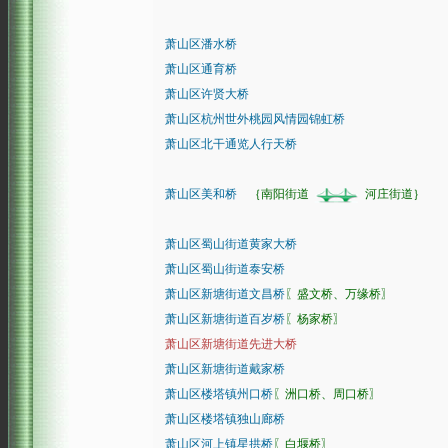
萧山区潘水桥
萧山区通育桥
萧山区许贤大桥
萧山区杭州世外桃园风情园锦虹桥
萧山区北干通览人行天桥
萧山区美和桥
｛南阳街道
河庄街道｝
萧山区蜀山街道黄家大桥
萧山区蜀山街道泰安桥
萧山区新塘街道文昌桥
〖盛文桥、万缘桥〗
萧山区新塘街道百岁桥
〖杨家桥〗
萧山区新塘街道先进大桥
萧山区新塘街道戴家桥
萧山区楼塔镇州口桥
〖洲口桥、周口桥〗
萧山区楼塔镇独山廊桥
萧山区河上镇星拱桥
〖白堰桥〗