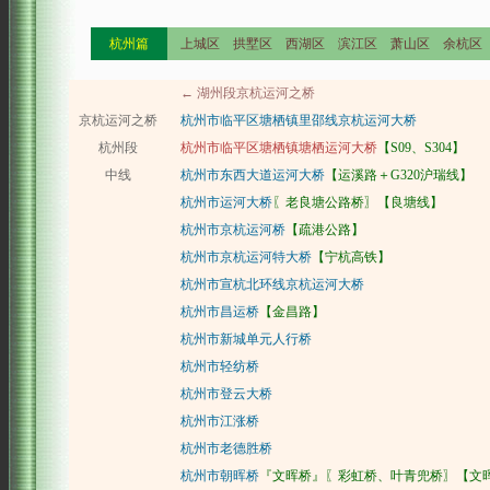
杭州篇
上城区 拱墅区 西湖区 滨江区 萧山区 余杭
← 湖州段京杭运河之桥
京杭运河之桥
杭州市临平区塘栖镇里邵线京杭运河大桥
杭州段
杭州市临平区塘栖镇塘栖运河大桥
【S09、S304】
中线
杭州市东西大道运河大桥
【运溪路＋G320沪瑞线】
杭州市运河大桥
〖老良塘公路桥〗【良塘线】 
杭州市京杭运河桥
【疏港公路】
杭州市京杭运河特大桥
【宁杭高铁】
杭州市宣杭北环线京杭运河大桥
杭州市昌运桥
【金昌路】
杭州市新城单元人行桥
杭州市轻纺桥
杭州市登云大桥
杭州市江涨桥
杭州市老德胜桥
杭州市朝晖桥
『文晖桥』〖彩虹桥、叶青兜桥〗【文