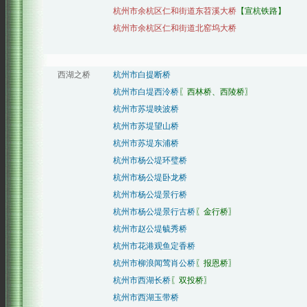
杭州市余杭区仁和街道东苕溪大桥
【宣杭铁路】
杭州市余杭区仁和街道北窑坞大桥
西湖之桥
杭州市白提断桥
杭州市白堤西泠桥
〖西林桥、西陵桥〗
杭州市苏堤映波桥
杭州市苏堤望山桥
杭州市苏堤东浦桥
杭州市杨公堤环璧桥
杭州市杨公堤卧龙桥
杭州市杨公堤景行桥
杭州市杨公堤景行古桥
〖金行桥〗
杭州市赵公堤毓秀桥
杭州市花港观鱼定香桥
杭州市柳浪闻莺肖公桥
〖报恩桥〗
杭州市西湖长桥
〖双投桥〗
杭州市西湖玉带桥