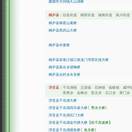
建德市大同镇久山湖桥
桐庐县：
旧县街道 桐君街道 城南街道 凤川街
桐庐县桐君山索桥
桐庐县西武山大桥
桐庐县外婆桥
桐庐县富春江镇江南龙门湾景区揽月桥
桐庐县新合乡望梅桥
桐庐县合村乡永安桥
淳安县：
千岛湖镇 文昌镇 石林镇 临岐镇 威坪
里商乡 金峰乡 富文乡 左口乡 屏门乡 瑶山
淳安县千岛湖大桥
淳安县千岛湖四马巷大桥
〖秀水大桥〗
淳安县千岛湖石门大桥
淳安县千岛湖金竹牌大桥
【杭千高速桥】
淳安县千岛湖观鱼桥
〖鱼乐桥〗