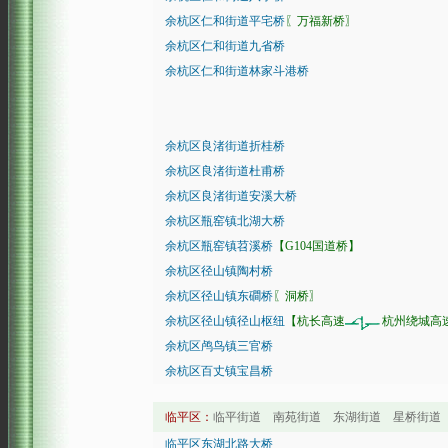
余杭区仁和街道平宅桥
〖万福新桥〗
余杭区仁和街道九省桥
余杭区仁和街道林家斗港桥
余杭区良渚街道折桂桥
余杭区良渚街道杜甫桥
余杭区良渚街道安溪大桥
余杭区瓶窑镇北湖大桥
余杭区瓶窑镇苕溪桥
【G104国道桥】
余杭区径山镇陶村桥
余杭区径山镇东磵桥
〖洞桥〗
余杭区径山镇径山枢纽
【杭长高速
杭州绕城高
余杭区鸬鸟镇三官桥
余杭区百丈镇宝昌桥
临平区：
临平街道 南苑街道 东湖街道 星桥街道
临平区东湖北路大桥