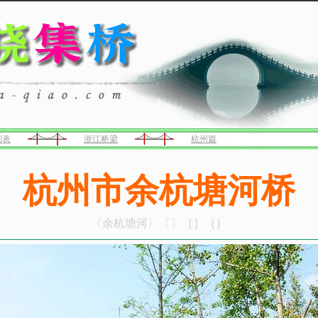
列表
浙江桥梁
杭州篇
杭州市余杭塘河桥
〈余杭塘河〉〔〕［］｛｝