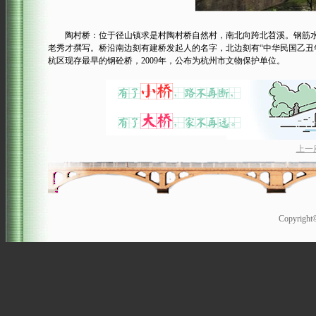
陶村桥：位于径山镇求是村陶村桥自然村，南北向跨北苕溪。钢筋水泥结构单
老秀才撰写。桥沿南边刻有建桥发起人的名字，北边刻有“中华民国乙丑
杭区现存最早的钢砼桥，2009年，公布为杭州市文物保护单位。
上一
Copyrigh