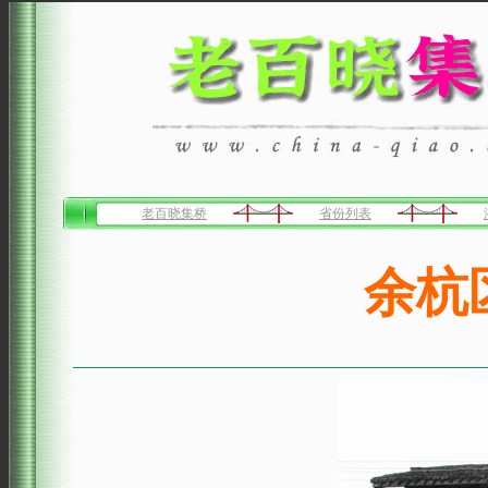
老百晓集桥
省份列表
余杭