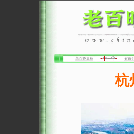
老百晓集桥
省份
杭