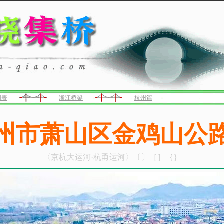
列表
浙江桥梁
杭州篇
州市萧山区金鸡山公
〈京杭大运河·杭甬运河〉〔〕［］｛｝