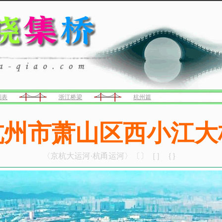
列表
浙江桥梁
杭州篇
杭州市萧山区西小江大
〈京杭大运河·杭甬运河〉〔〕［］｛｝