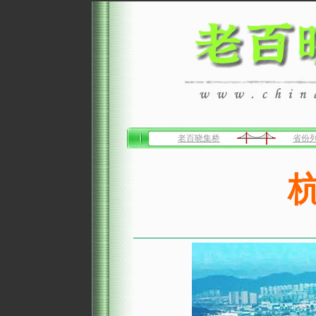
老百晓集桥
省份