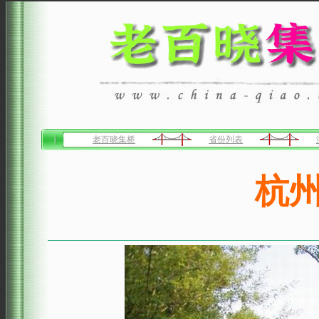
老百晓集桥
省份列表
杭