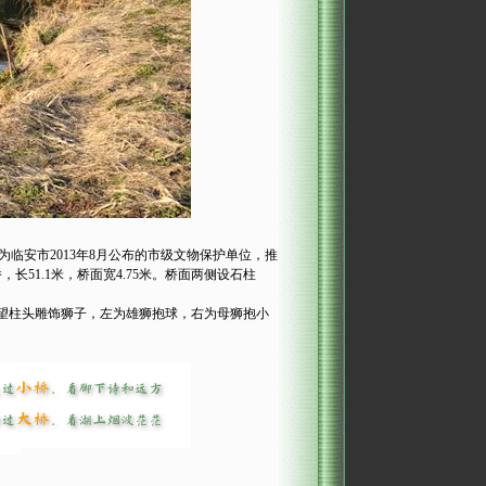
临安市2013年8月公布的市级文物保护单位，推
1.1米，桥面宽4.75米。桥面两侧设石柱
端望柱头雕饰狮子，左为雄狮抱球，右为母狮抱小