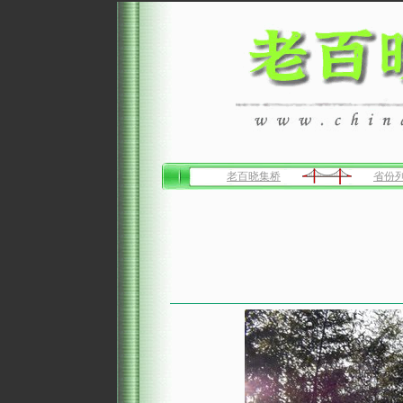
老百晓集桥
省份