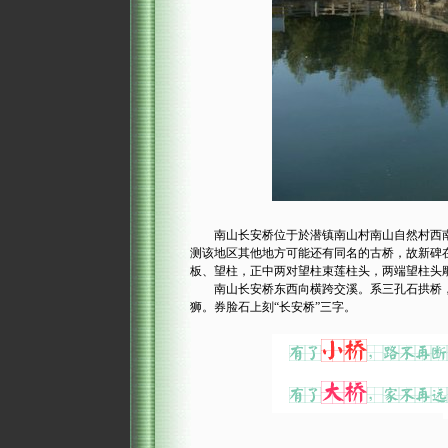
南山长安桥位于於潜镇南山村南山自然村西南。古
测该地区其他地方可能还有同名的古桥，故新碑在
板、望柱，正中两对望柱束莲柱头，两端望柱头
南山长安桥东西向横跨交溪。系三孔石拱桥，长5
狮。券脸石上刻“长安桥”三字。