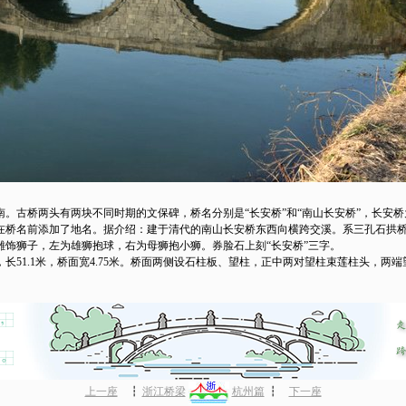
桥两头有两块不同时期的文保碑，桥名分别是“长安桥”和“南山长安桥”，长安桥为
桥名前添加了地名。据介绍：建于清代的南山长安桥东西向横跨交溪。系三孔石拱桥，长5
雕饰狮子，左为雄狮抱球，右为母狮抱小狮。券脸石上刻“长安桥”三字。
1.1米，桥面宽4.75米。桥面两侧设石柱板、望柱，正中两对望柱束莲柱头，两
上一座
┇
浙江桥梁
杭州篇
┇
下一座