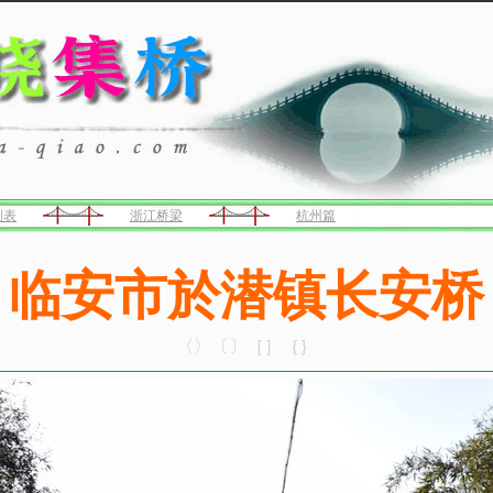
列表
浙江桥梁
杭州篇
临安市於潜镇长安桥
〈〉〔〕［］｛｝