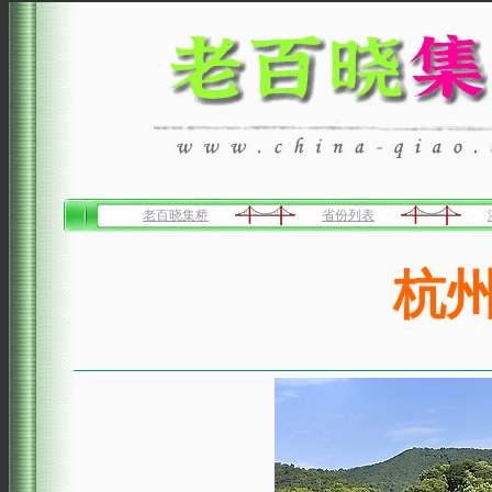
老百晓集桥
省份列表
杭