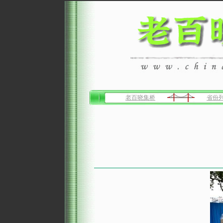
老百晓集桥
省份