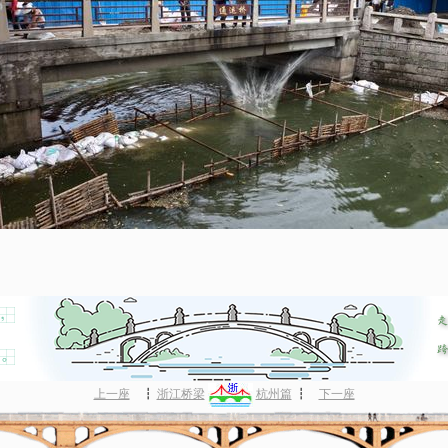
上一座
┇
浙江桥梁
杭州篇
┇
下一座