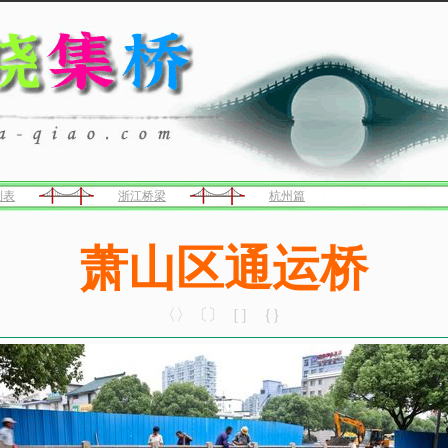
列表
浙江桥梁
杭州篇
萧山区通运桥
〈〉〔〕［］｛｝