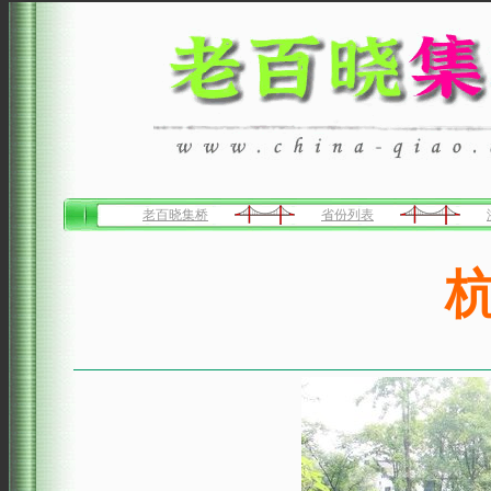
老百晓集桥
省份列表