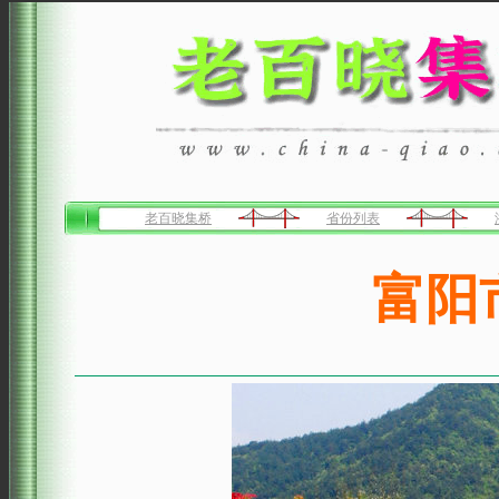
老百晓集桥
省份列表
富阳