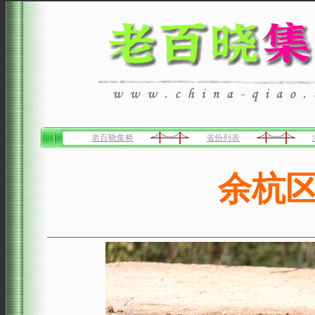
老百晓集桥
省份列表
余杭