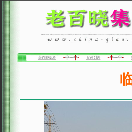
老百晓集桥
省份列表