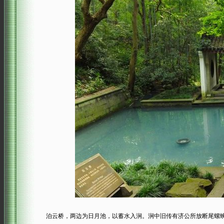
泊云桥，两边为日月池，以蓄水入涧。涧中旧传有济公所放断尾螺蛳