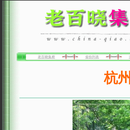
老百晓集桥
省份列表
杭