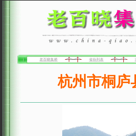
老百晓集桥
省份列表
杭州市桐庐