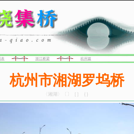
列表
浙江桥梁
杭州篇
杭州市湘湖罗坞桥
〈湘湖〉〔〕［］｛｝