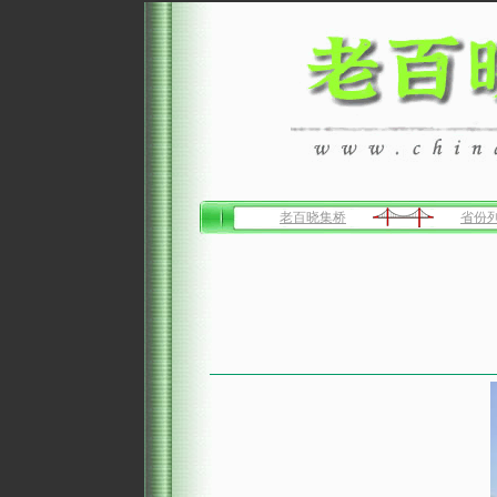
老百晓集桥
省份