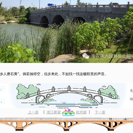
人磨石膏”。倘若抽得空，信步来此，不如找一找这楹联里的声音。
上一座
┇
浙江桥梁
杭州篇
┇
下一座