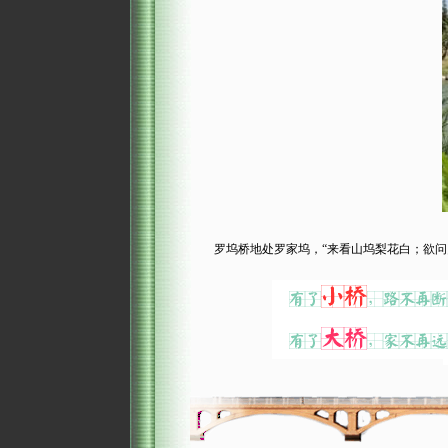
罗坞桥地处罗家坞，“来看山坞梨花白；欲问乡