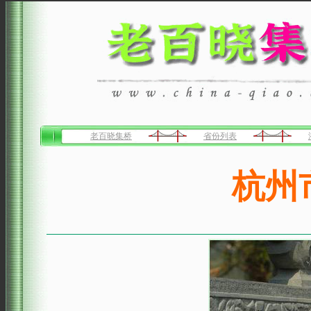
老百晓集桥
省份列表
杭州