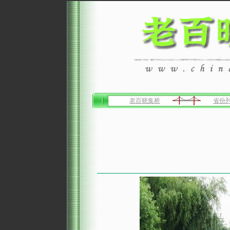
老百晓集桥
省份