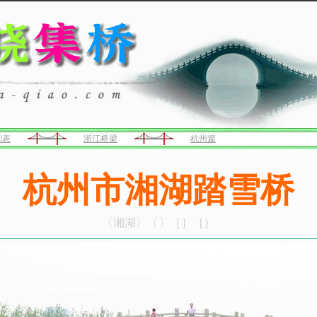
列表
浙江桥梁
杭州篇
杭州市湘湖踏雪桥
〈湘湖〉〔〕［］｛｝