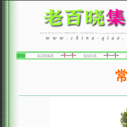
老百晓集桥
省份列表