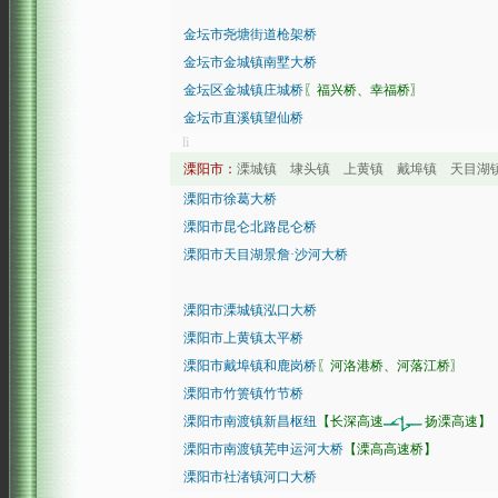
金坛市尧塘街道枪架桥
金坛市金城镇南墅大桥
金坛区金城镇庄城桥
〖福兴桥、幸福桥〗
金坛市直溪镇望仙桥
lì
溧阳市：
溧城镇 埭头镇 上黄镇 戴埠镇 天目湖
溧阳市徐葛大桥
溧阳市昆仑北路昆仑桥
溧阳市天目湖景詹·沙河大桥
溧阳市溧城镇泓口大桥
溧阳市上黄镇太平桥
溧阳市戴埠镇和鹿岗桥
〖河洛港桥、河落江桥〗
溧阳市竹箦镇竹节桥
溧阳市南渡镇新昌枢纽
【长深高速
扬溧高速】
溧阳市南渡镇芜申运河大桥
【溧高高速桥】
溧阳市社渚镇河口大桥