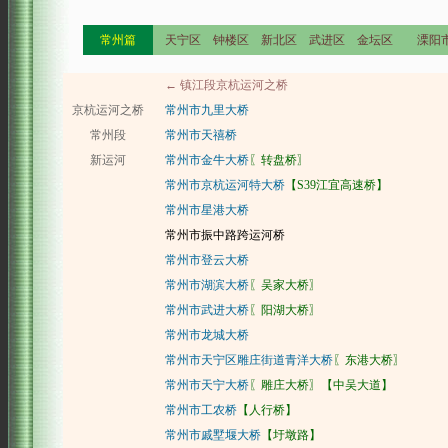
常州篇
天宁区 钟楼区 新北区 武进区 金坛区 溧阳
← 镇江段京杭运河之桥
京杭运河之桥
常州市九里大桥
常州段
常州市天禧桥
新运河
常州市金牛大桥
〖转盘桥〗
常州市京杭运河特大桥
【S39江宜高速桥】
常州市星港大桥
常州市振中路跨运河桥
常州市登云大桥
常州市湖滨大桥
〖吴家大桥〗
常州市武进大桥
〖阳湖大桥〗
常州市龙城大桥
常州市天宁区雕庄街道青洋大桥
〖东港大桥〗
常州市天宁大桥
〖雕庄大桥〗【中吴大道】
常州市工农桥
【人行桥】
常州市戚墅堰大桥
【圩墩路】