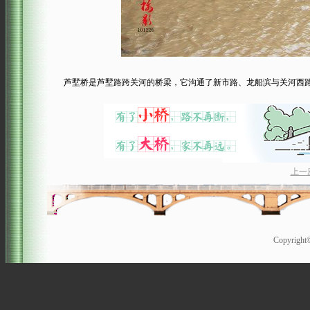
芦墅桥是芦墅路跨关河的桥梁，它沟通了新市路、龙船滨与关河西
上一
Copyrigh