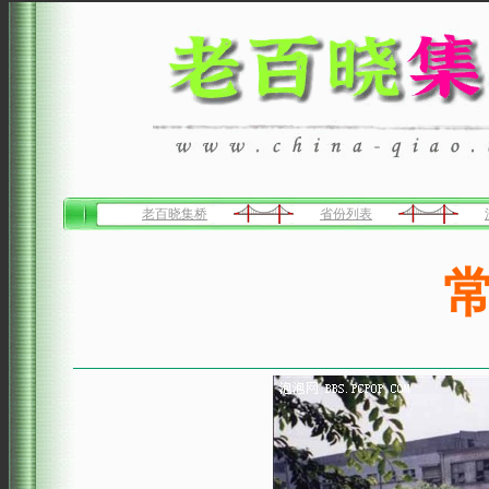
老百晓集桥
省份列表