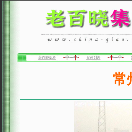
老百晓集桥
省份列表
常