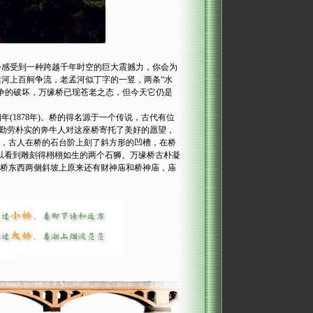
感受到一种跨越千年时空的巨大震撼力，你会为
河上百舸争流，老孟河似丁字的一竖，两条“水
争的破坏，万缘桥已现苍老之态，但今天它仍是
1878年)。桥的得名源于一个传说，古代有位
。勤劳朴实的奔牛人对这座桥寄托了美好的愿望，
倒，古人在桥的石台阶上刻了斜方形的凹槽，在桥
以看到雕刻得栩栩如生的两个石狮。万缘桥古朴凝
缘桥东西两侧斜坡上原来还有财神庙和桥神庙，庙