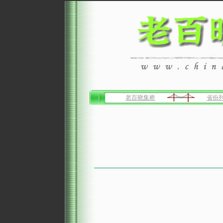
老百晓集桥
省份