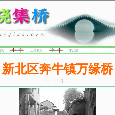
列表
江苏桥梁
常州篇
新北区奔牛镇万缘桥
〈〉〔〕[]｛｝