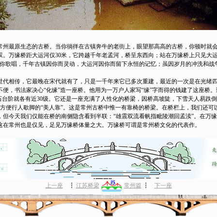
州最原生态的古桥。当你徜徉在古镇奔牛的老街上，眼望那高高的古桥，你顿时就会
叹。万缘桥距大运河仅30米，它跨越千年老孟河，桥呈东西向；站在万缘桥上只见大运
为你歌唱，千年古镇因你而灵动，大运河因你而留下永恒的记忆；虽因岁月的冲洗和战
。
相传，它最晚在宋代就有了，只是一千年来它已多次重建，最近的一次是在光绪四年(
便，书法家决心“化缘”造一座桥。他用为一万户人家写“缘”字而得的钱建了这座桥
石台阶就各有近30级。它还是一座充满了人性化的桥梁，因桥高坡陡，下雪天人易跌
是方便行人歇脚的“美人靠”。这是常州古桥中惟一有靠椅的桥梁。在桥栏上，我们还可
，但今天我们仅能在桥的南侧隐含看到半联：“雄震双流看帆指毗陵潮回孟渎”。在万
这在常州也是仅见，足见万缘桥体量之大。万缘桥可谓是常州桥文化的代表作。
上一座
┇
江苏桥梁
常州篇
┇
下一座