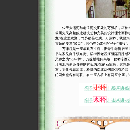
位于大运河与老孟河交汇处的万缘桥，堪称常
常州先民高超的建桥技艺和完美的设计理念而惊
龙”在这里欢聚，气势很是壮观。万缘桥，我要
古镇的要道“隘口”，它仍在为常州的子孙“服役”
万缘桥是一座单孔石拱桥，据奔牛老街居民世代
书法家见奔牛镇东街、横街因老孟河阻隔而殊感不
又称之为“万年桥”。万缘桥雄伟高峻，仅桥东西
顶南北两侧还各特制有长约3米的石靠椅，这就
重，文化气息浓厚，桥拱的南北两侧都镌有桥联
门两侧也各有对联。在一座古桥上有两座小庙，