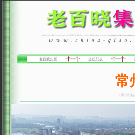
老百晓集桥
省份列表
常
〈苏南运