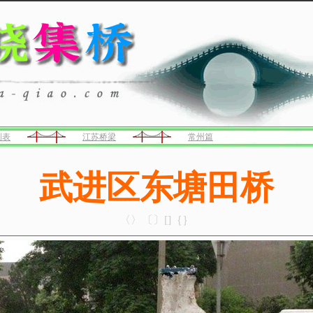
列表
江苏桥梁
常州篇
武进区东塘田桥
〈〉〔〕[]｛｝