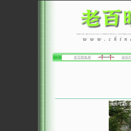
老百晓集桥
省份