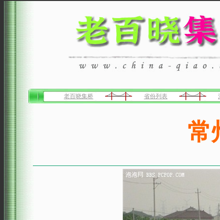
老百晓集桥
省份列表
常