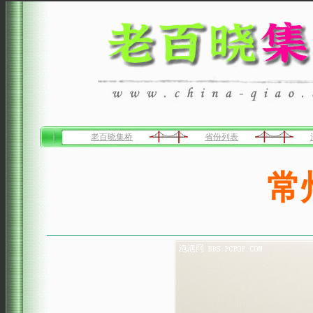
老百晓集桥
省份列表
常