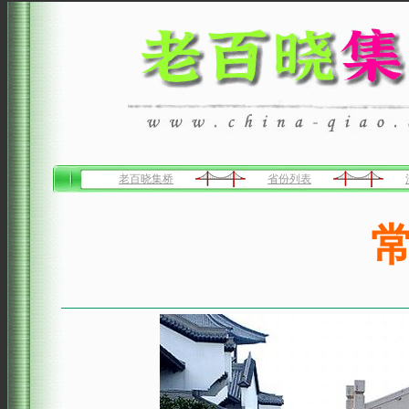
老百晓集桥
省份列表