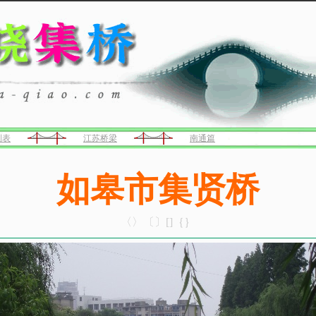
列表
江苏桥梁
南通篇
如皋市集贤桥
〈〉〔〕[]｛｝