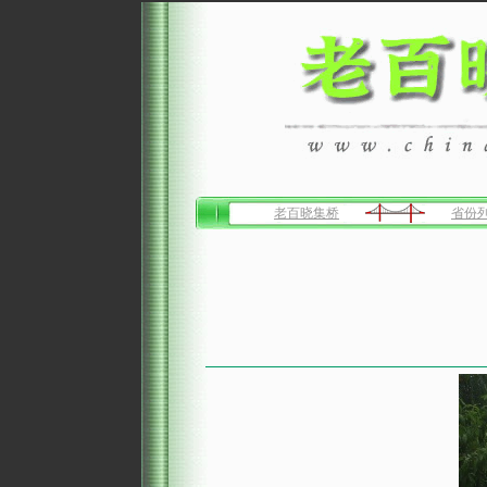
老百晓集桥
省份