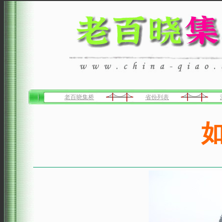
老百晓集桥
省份列表