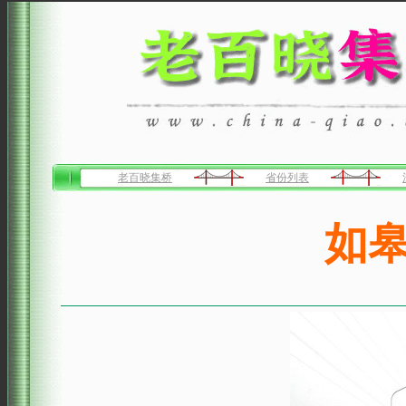
老百晓集桥
省份列表
如