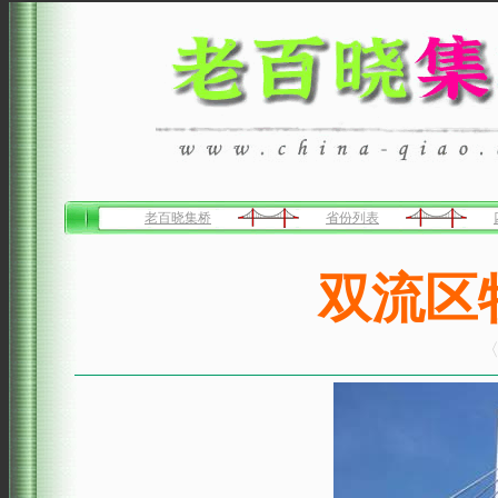
老百晓集桥
省份列表
双流区
〈