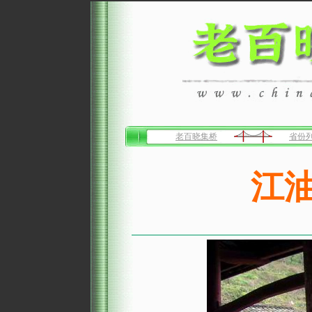
老百晓集桥
省份
江