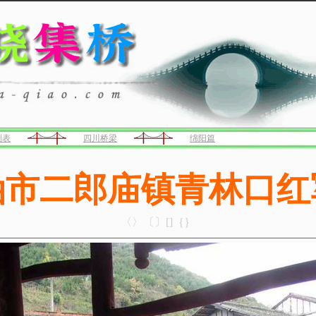
列表
四川桥梁
绵阳篇
油市二郎庙镇青林口红
〈〉〔〕[]｛｝