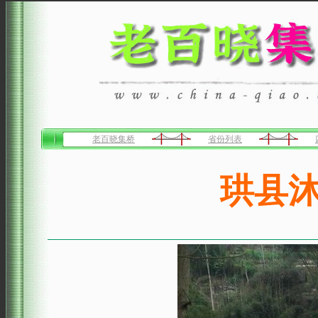
老百晓集桥
省份列表
珙县