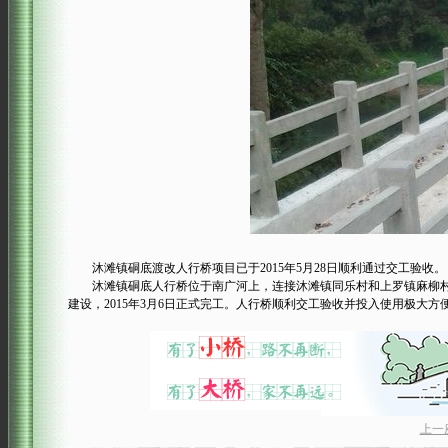
沐滩镇硐底渡改人行桥项目已于2015年5月28日顺利通过交工验收。
沐滩镇硐底人行桥位于南广河上，连接沐滩镇同乐村和上罗镇麻柳村。工程全线总长
建设，2015年3月6日正式完工。人行桥顺利交工验收并投入使用极大
上一