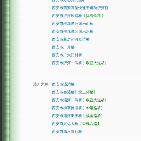
西安市沁心苑九曲桥
西安市西安高架快速干道跨浐河桥
西安市浐河铁路桥
【陇海铁路】
西安市桃花潭公园乐山桥
西安市桃花潭公园乐水桥
西安市新房浐河友谊桥
西安市广月桥
西安市广大门村桥
西安市浐河一号桥
〖欧亚大道桥〗
灞河之桥
西安市灞渭桥
西安市秦灞桥
〖北三环桥〗
西安市灞河二号桥
〖欧亚大道桥〗
西安市柳亭路灞桥
〖华清路桥〗
西安市灞河田王桥
〖战备路桥〗
西安市兴运大桥
【香槐六路】
西安市灞河慢行桥