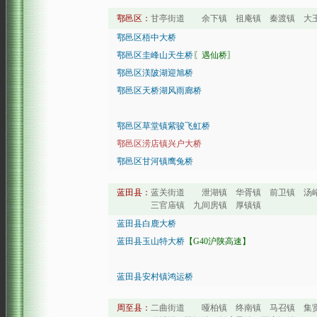
鄠邑区：
甘亭街道 余下镇 祖庵镇 秦渡镇 大王
鄠邑区梧中大桥
鄠邑区圭峰山天生桥
〖遇仙桥〗
鄠邑区渼陂湖迎旭桥
鄠邑区天桥湖风雨廊桥
鄠邑区草堂镇紫骏飞虹桥
鄠邑区涝店镇兴户大桥
鄠邑区甘河镇鹰兔桥
蓝田县：
蓝关街道 泄湖镇 华胥镇 前卫镇 汤峪
三官庙镇 九间房镇 厚镇镇
蓝田县白鹿大桥
蓝田县玉山特大桥
【G40沪陕高速】
蓝田县安村镇鸿运桥
周至县：
二曲街道 哑柏镇 终南镇 马召镇 集贤