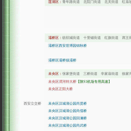
莲湖区：
青年路街道 北院门街道 北关街道 红庙
灞桥区：
纺织城街道 十里铺街道 红旗街道 席王
灞桥区西安世博园锦秋桥
灞桥区灞桥镇灞桥
未央区：
张家堡街道 三桥街道 辛家庙街道 徐家
未央区渭河特大桥
【陕S1机场专用高速】
未央区正阳大桥
西安立交桥
未央区汉城湖公园尚贤桥
未央区汉城湖公园尚儒桥
未央区汉城湖公园回澜桥
未央区汉城湖公园尚武桥