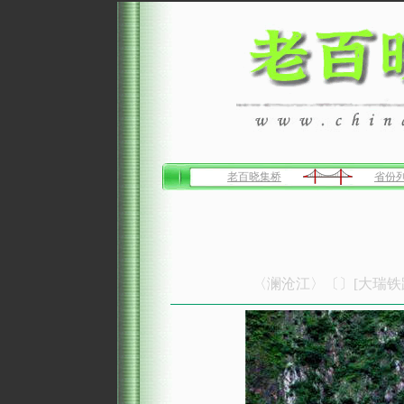
老百晓集桥
省份
〈澜沧江〉〔〕[大瑞铁