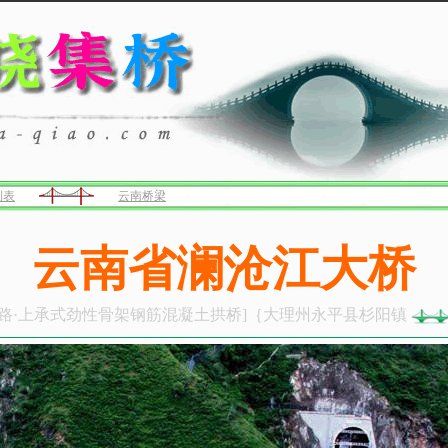
列表
云南桥梁
云南省澜沧江大桥
路·上承式劲性骨架钢筋混凝土拱桥]｛大理州永平县杉阳镇