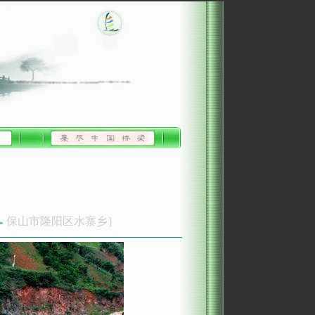
保山市隆阳区水寨乡｝