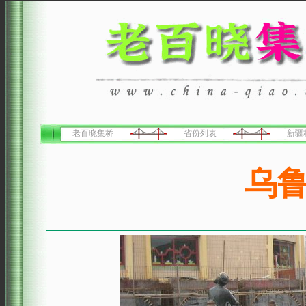
老百晓集桥
省份列表
新疆
乌