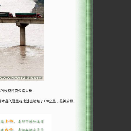
成的收费还贷公路大桥；
神木县入晋里程比过去缩短了120公里，是神府煤