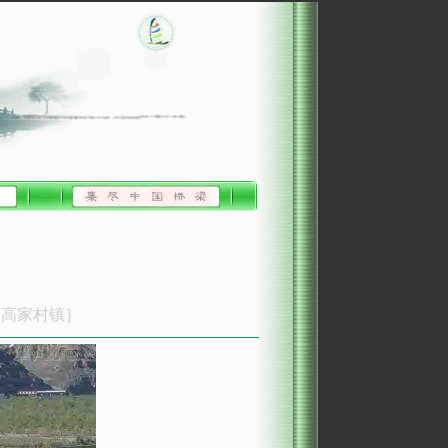
县高家村镇｝