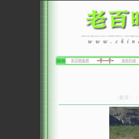
老百晓集桥
省份列表
〈黄河〉〔