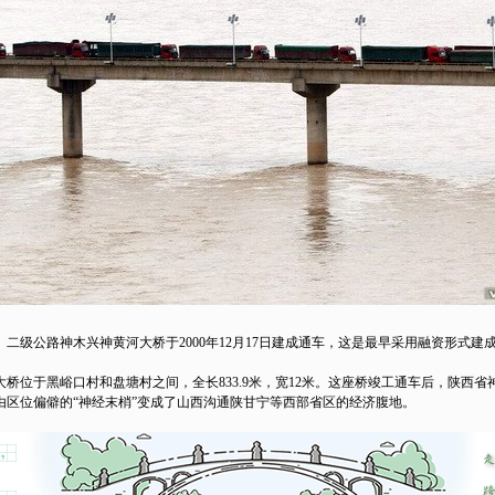
公路神木兴神黄河大桥于2000年12月17日建成通车，这是最早采用融资形式建
大桥位于黑峪口村和盘塘村之间，全长833.9米，宽12米。这座桥竣工通车后，陕西省
由区位偏僻的“神经末梢”变成了山西沟通陕甘宁等西部省区的经济腹地。