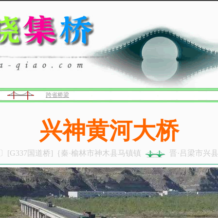
跨省桥梁
兴神黄河大桥
〕[G337国道桥]｛秦·榆林市神木县马镇镇
晋·吕梁市兴