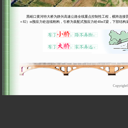
黑峪口黄河特大桥为静兴高速公路全线重点控制性工程，横跨连接晋陕两省
＋82）m预应力砼连续刚构，引桥为装配式预应力砼40mT梁，下部结构采
Copyrigh