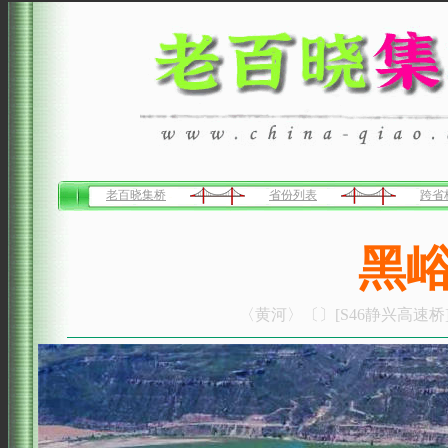
老百晓集桥
省份列表
跨省
黑
〈黄河〉〔〕[S46静兴高速