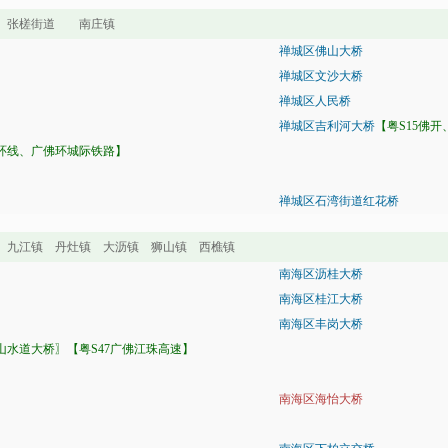
道 张槎街道 南庄镇
禅城区佛山大桥
禅城区文沙大桥
禅城区人民桥
禅城区吉利河大桥
【粤S15佛
环线、广佛环城际铁路】
禅城区石湾街道红花桥
九江镇 丹灶镇 大沥镇 狮山镇 西樵镇
南海区沥桂大桥
南海区桂江大桥
南海区丰岗大桥
山水道大桥〗【粤S47广佛江珠高速】
南海区海怡大桥