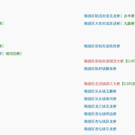
顺德区勒流街道见龙桥
〖步半桥
桥〗
顺德区大良街道跃进桥
〖九眼桥
桥〗
顺德区容桂街道联胜桥
桥
〖细滘旧桥〗
顺德区容桂街道细滘大桥
【G1
顺德区陈村镇酿泉桥
顺德区北滘镇碧江大桥
【G105
顺德区乐从镇玉麟桥
顺德区乐从镇南河桥
〗
顺德区龙江镇见龙桥
顺德区杏坛镇明远桥
〗
顺德区杏坛镇跃龙桥
顺德区杏坛镇引龙桥