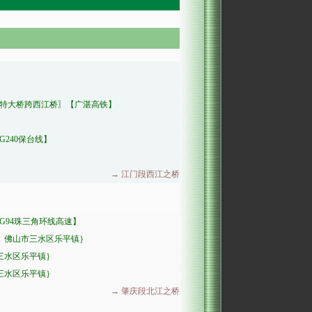
特大桥跨西江桥〗
【广湛高铁】
】
G240保台线】
→ 江门段西江之桥
G94珠三角环线高速】
佛山市三水区乐平镇｝
三水区乐平镇｝
三水区乐平镇｝
→ 肇庆段北江之桥