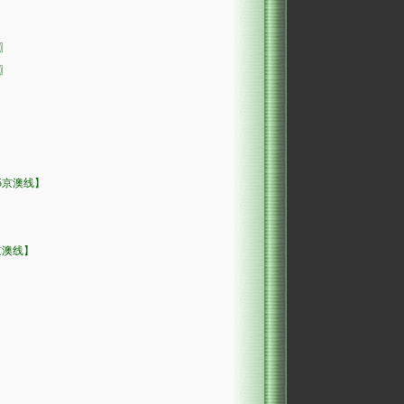
〗
〗
05京澳线】
京澳线】