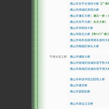
佛山市东平水道特大桥
【广佛
佛山市禅城区凤翔大桥
佛山市澜石大桥
〖澜石一桥＋
佛山市东平大桥
〖东关大桥〗
佛山市华阳特大桥
佛山市陈北大桥
【粤S47广佛
佛山市裕和东路潭洲水道特大
佛山市顺德区林头大桥
平洲水道之桥
佛山市佛陈大桥
佛山市南海区桂城街道平胜大
佛山市南海区桂城街道平洲大
佛山市科技学院北院情人桥
佛山市通济桥
佛山市梁园韵桥
佛山市谢边立交桥