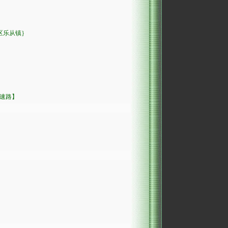
区乐从镇｝
速路】