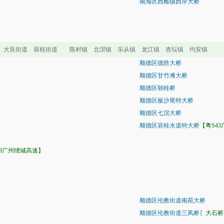
南海区西樵镇西岸大桥
 大良街道 容桂街道 陈村镇 北滘镇 乐从镇 龙江镇 杏坛镇 均安镇
顺德区德胜大桥
顺德区甘竹滩大桥
顺德区朝桂桥
顺德区板沙尾特大桥
顺德区七滘大桥
顺德区容桂水道特大桥
【粤S4
08广州绕城高速】
顺德区伦教街道南苑大桥
顺德区伦教街道三凤桥
〖大石桥