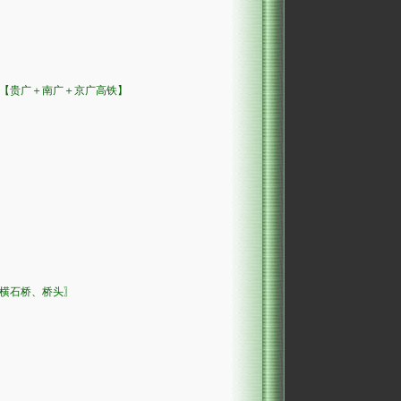
【贵广＋南广＋京广高铁】
横石桥、桥头〗