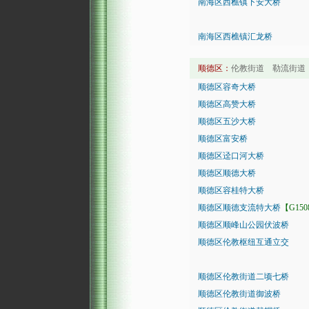
南海区西樵镇下安大桥
南海区西樵镇汇龙桥
顺德区：
伦教街道 勒流街道
顺德区容奇大桥
顺德区高赞大桥
顺德区五沙大桥
顺德区富安桥
顺德区迳口河大桥
顺德区顺德大桥
顺德区容桂特大桥
顺德区顺德支流特大桥
【G15
顺德区顺峰山公园伏波桥
顺德区伦教枢纽互通立交
顺德区伦教街道二顷七桥
顺德区伦教街道御波桥