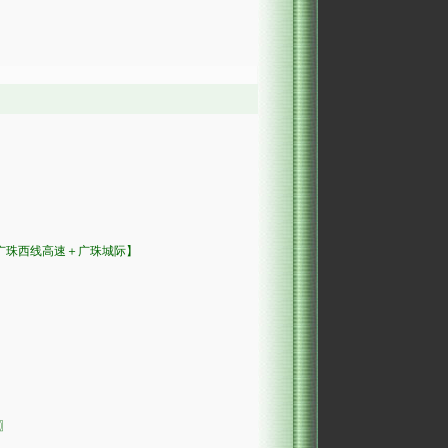
3广珠西线高速＋广珠城际】
〗