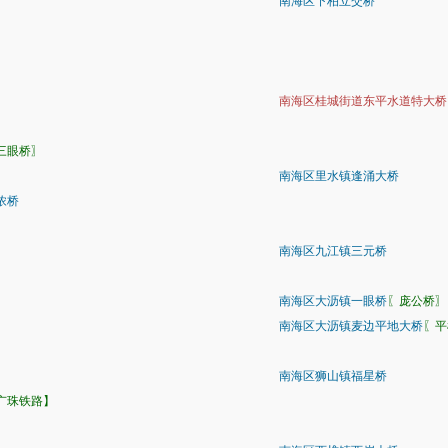
南海区下柏立交桥
南海区桂城街道东平水道特大桥
三眼桥〗
南海区里水镇逢涌大桥
浓桥
南海区九江镇三元桥
南海区大沥镇一眼桥
〖庞公桥〗
南海区大沥镇麦边平地大桥
〖平
南海区狮山镇福星桥
广珠铁路】