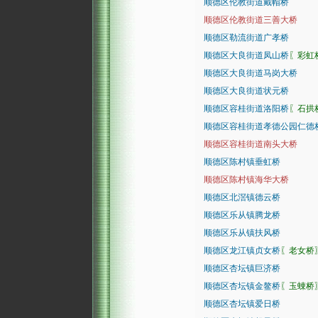
顺德区伦教街道戴帽桥
顺德区伦教街道三善大桥
顺德区勒流街道广孝桥
顺德区大良街道凤山桥
〖彩虹
顺德区大良街道马岗大桥
顺德区大良街道状元桥
顺德区容桂街道洛阳桥
〖石拱
顺德区容桂街道孝德公园仁德
顺德区容桂街道南头大桥
顺德区陈村镇垂虹桥
顺德区陈村镇海华大桥
顺德区北滘镇德云桥
顺德区乐从镇腾龙桥
顺德区乐从镇扶风桥
顺德区龙江镇贞女桥
〖老女桥
顺德区杏坛镇巨济桥
顺德区杏坛镇金鳌桥
〖玉蝀桥
顺德区杏坛镇爱日桥