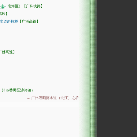
南海区｝【广珠铁路】
高铁】
水道斜拉桥
【广湛高铁】
5广佛高速】
广州市番禺区沙湾镇｝
→ 广州段顺德水道（北江）之桥